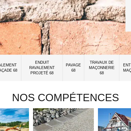
ENDUIT
TRAVAUX DE
ALEMENT
PAVAGE
ENT
RAVALEMENT
MAÇONNERIE
AÇADE 68
68
MAÇ
PROJETÉ 68
68
NOS COMPÉTENCES