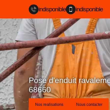
indisponible
indisponible
Pose d'enduit ravaleme
68660
Nos realisations
Nous contacter