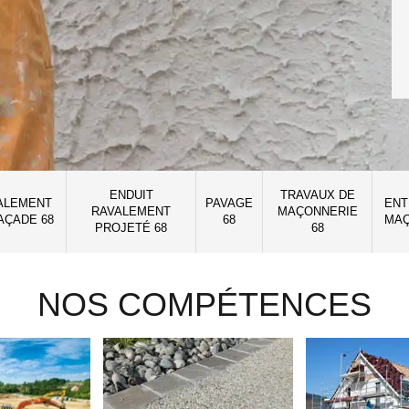
ENDUIT
TRAVAUX DE
ALEMENT
PAVAGE
ENT
RAVALEMENT
MAÇONNERIE
AÇADE 68
68
MAÇ
PROJETÉ 68
68
NOS COMPÉTENCES