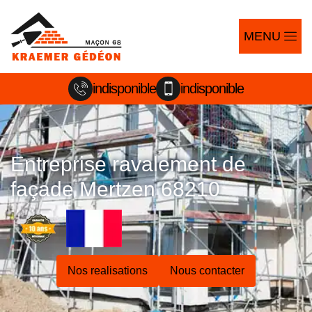
MENU
indisponible
indisponible
Entreprise ravalement de
façade Mertzen 68210
Nos realisations
Nous contacter