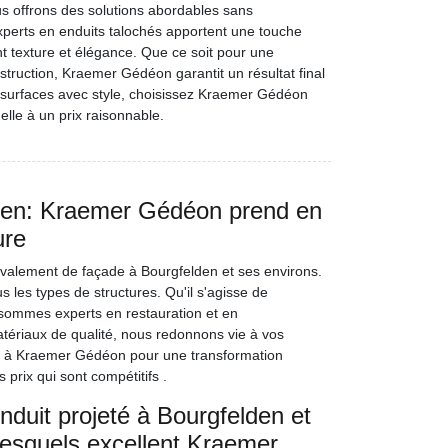
s offrons des solutions abordables sans
xperts en enduits talochés apportent une touche
t texture et élégance. Que ce soit pour une
truction, Kraemer Gédéon garantit un résultat final
surfaces avec style, choisissez Kraemer Gédéon
lle à un prix raisonnable.
den: Kraemer Gédéon prend en
ure
alement de façade à Bourgfelden et ses environs.
les types de structures. Qu'il s'agisse de
 sommes experts en restauration et en
ériaux de qualité, nous redonnons vie à vos
nce à Kraemer Gédéon pour une transformation
prix qui sont compétitifs .
duit projeté à Bourgfelden et
lesquels excellent Kraemer