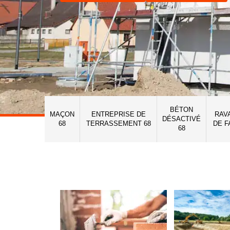
BÉTON
MAÇON
ENTREPRISE DE
RAV
DÉSACTIVÉ
68
TERRASSEMENT 68
DE F
68