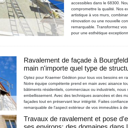
accessibles dans le 68300. Nou
compromettre la qualité. Nos e
artistique à vos murs, combinan
rénovation ou une nouvelle cons
remarquable. Transformez vos 
pour une esthétique exceptionne
Ravalement de façade à Bourgfel
main n'importe quel type de struct
Optez pour Kraemer Gédéon pour tous vos besoins en rav
Notre équipe compétente prend en main avec aisance tous 
bâtiments résidentiels, commerciaux ou industriels, nous
embellissement. Avec des techniques avancées et des mat
façades tout en préservant leur intégrité. Faites confia
remarquable de l'aspect extérieur de vos immeubles à des 
Travaux de ravalement et pose d'en
ses environs: des domaines dans 