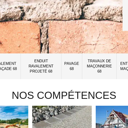
ENDUIT
TRAVAUX DE
ALEMENT
PAVAGE
ENT
RAVALEMENT
MAÇONNERIE
AÇADE 68
68
MAÇ
PROJETÉ 68
68
NOS COMPÉTENCES