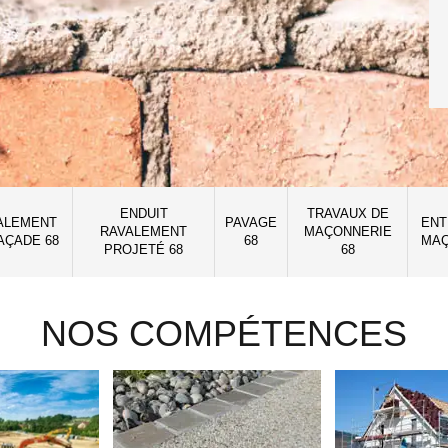
ENDUIT
TRAVAUX DE
ALEMENT
PAVAGE
ENT
RAVALEMENT
MAÇONNERIE
AÇADE 68
68
MAÇ
PROJETÉ 68
68
NOS COMPÉTENCES