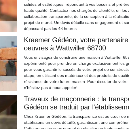
solides et esthétiques, répondant à vos besoins et préfére
haute qualité. Contactez nos chargés de clientèle, en le
collaboration transparente, de la conception à la réalisati
projet de muret. Un devis détaillé sans engagement et sa
dépassant pas les 48 heures.
Kraemer Gédéon, votre partenaire 
oeuvres à Wattwiller 68700
Vous envisagez de construire une maison à Wattwiller 6
expérimenté pour prendre en charge exclusivement les g
pour vous garantir le succès de votre projet de construct
étape, en utilisant des matériaux et des produits de qualité 
résistance de votre future maison. Pour discuter de votre
n'hésitez pas à nous appeler!
Travaux de maçonnerie : la transp
Gédéon se traduit par l'établissem
Chez Kraemer Gédéon, la transparence est au cœur de no
établissons un devis détaillé, garantissant une compréhen
Cette approche vous permet de planifier en toute confian