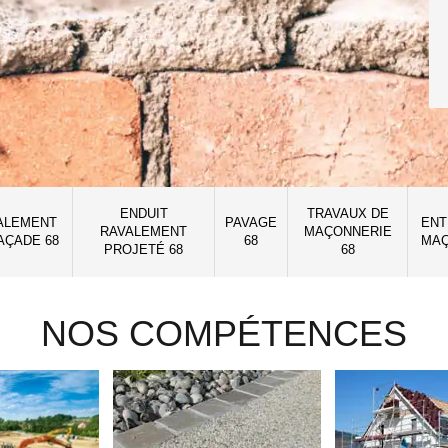
ENDUIT
TRAVAUX DE
ALEMENT
PAVAGE
ENT
RAVALEMENT
MAÇONNERIE
AÇADE 68
68
MAÇ
PROJETÉ 68
68
NOS COMPÉTENCES