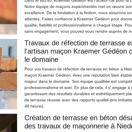
Dans le 68250, Kraemer Gédéon est l'acteur-clé pour la co
Notre équipe de maçons expérimentés met en œuvre son sa
excellence. De la fondation à la finition, nous assurons 
attentes. Faites confiance à Kraemer Gédéon pour donner 
qualité, fiabilité et professionnalisme à chaque étape. Pour
sans engagement, vous pouvez vous rendre auprès de no
Travaux de réfection de terrasse 
l'artisan maçon Kraemer Gédéon 
le domaine
Pour vos travaux de réfection de terrasse en béton à Nied
maçon Kraemer Gédéon. Avec une réputation bien établie,
majeur dans le domaine. Son équipe qualifiée est compét
professionnalisme et soin. En plus de cela, il s' engage à
garantissant des résultats durables et esthétiquement pl
de terrasse réussie avec des rapports qualité-prix imbat
48 heures.
Création de terrasse en béton désa
des travaux de maçonnerie à Nie