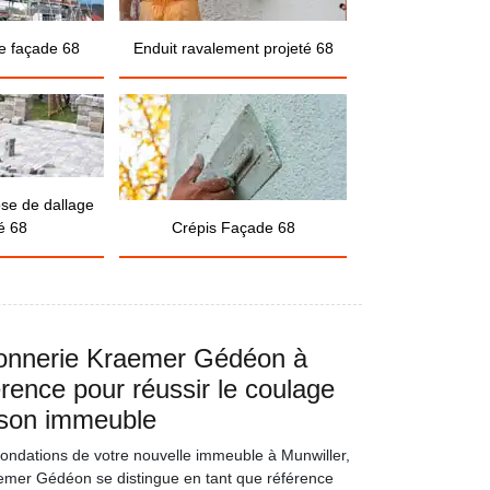
e façade 68
Enduit ravalement projeté 68
ose de dallage
é 68
Crépis Façade 68
çonnerie Kraemer Gédéon à
érence pour réussir le coulage
 son immeuble
 fondations de votre nouvelle immeuble à Munwiller,
emer Gédéon se distingue en tant que référence