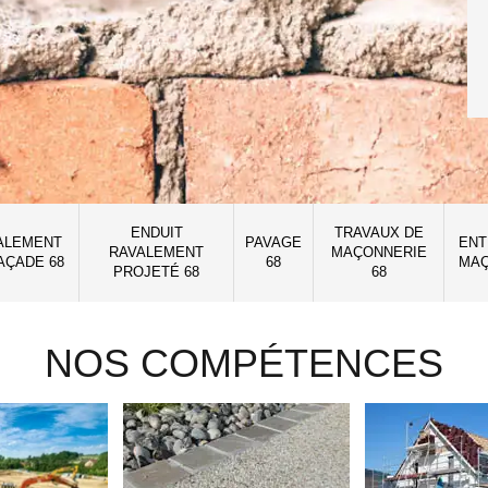
ENDUIT
TRAVAUX DE
ALEMENT
PAVAGE
ENT
RAVALEMENT
MAÇONNERIE
AÇADE 68
68
MAÇ
PROJETÉ 68
68
NOS COMPÉTENCES