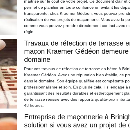
maîtrise sur le coût de votre projet. Ce document clair et 
permet de planifier en toute confiance en évitant les dé
transparente, chez Kraemer Gédéon, vous pouvez prendre 
réalisation de vos projets de maçonnerie. Vous avez la po
comme vous pouvez prendre directement contact avec nos c
règle.
Travaux de réfection de terrasse en
maçon Kraemer Gédéon demeure u
domaine
Pour vos travaux de réfection de terrasse en béton à Brin
Kraemer Gédéon. Avec une réputation bien établie, ce pr
dans le domaine. Son équipe qualifiée est compétente pou
professionnalisme et soin. En plus de cela, il s' engage à
garantissant des résultats durables et esthétiquement pl
de terrasse réussie avec des rapports qualité-prix imbat
48 heures.
Entreprise de maçonnerie à Brinig
solution si vous avez un projet de