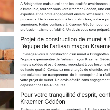
À Brinighoffen mais aussi dans les localités avoisinantes, 
d'immeuble, tournez-vous vers Kraemer Gédéon, une ent
expertise et de notre engagement envers l'excellence, 
processus. De la conception à la construction, notre équi
supérieure. Faites confiance à Kraemer Gédéon pour donn
professionnalisme et fiabilité. Un devis vous sera préparé
Projet de construction de muret à 
l'équipe de l'artisan maçon Krae
Envisagez-vous la construction d'un muret à Brinighoffen 
l'équipe expérimentée de l'artisan maçon Kraemer Gédéo
murets solides et esthétiques, répondant à vos besoins et
de haute qualité. Contactez nos chargés de clientèle, en
une collaboration transparente, de la conception à la réali
votre projet de muret. Un devis détaillé sans engagement
dépassant pas les 48 heures.
Pour votre tranquillité d'esprit, c
Kraemer Gédéon
Envisagez-vous un projet de construction? Sachez que l