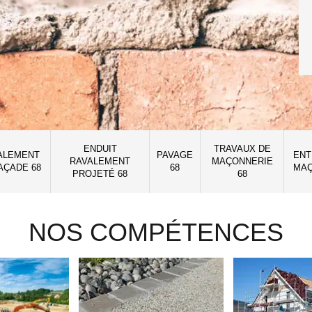
ENDUIT
TRAVAUX DE
ALEMENT
PAVAGE
ENT
RAVALEMENT
MAÇONNERIE
AÇADE 68
68
MAÇ
PROJETÉ 68
68
NOS COMPÉTENCES