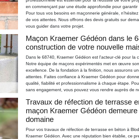
professionnelle est essentiel pour la réussite de votre p
en commençant par une étude approfondie pour garantir la 
Pour tous vos besoins en maçonnerie générale, n'hésitez
de vos attentes. Nous offrons des devis gratuits sur dem
vous guider dans votre projet.
Maçon Kraemer Gédéon dans le 687
construction de votre nouvelle mai
Dans le 68740, Kraemer Gédéon est l'acteur-clé pour la co
Notre équipe de maçons expérimentés met en œuvre son sa
excellence. De la fondation à la finition, nous assurons 
attentes. Faites confiance à Kraemer Gédéon pour donner 
qualité, fiabilité et professionnalisme à chaque étape. Pour
sans engagement, vous pouvez vous rendre auprès de no
Travaux de réfection de terrasse e
maçon Kraemer Gédéon demeure u
domaine
Pour vos travaux de réfection de terrasse en béton à Blod
Kraemer Gédéon. Avec une réputation bien établie, ce pr