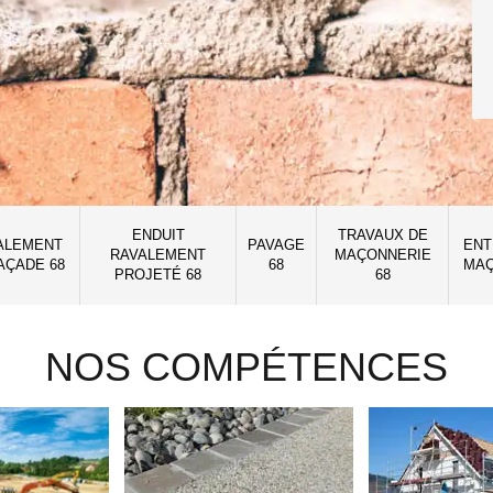
ENDUIT
TRAVAUX DE
ALEMENT
PAVAGE
ENT
RAVALEMENT
MAÇONNERIE
AÇADE 68
68
MAÇ
PROJETÉ 68
68
NOS COMPÉTENCES