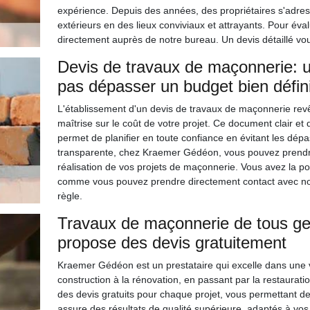
expérience. Depuis des années, des propriétaires s'adre
extérieurs en des lieux conviviaux et attrayants. Pour éva
directement auprès de notre bureau. Un devis détaillé vou
Devis de travaux de maçonnerie: 
pas dépasser un budget bien défin
L'établissement d'un devis de travaux de maçonnerie rev
maîtrise sur le coût de votre projet. Ce document clair et 
permet de planifier en toute confiance en évitant les dé
transparente, chez Kraemer Gédéon, vous pouvez prendre 
réalisation de vos projets de maçonnerie. Vous avez la po
comme vous pouvez prendre directement contact avec nos c
règle.
Travaux de maçonnerie de tous g
propose des devis gratuitement
Kraemer Gédéon est un prestataire qui excelle dans une 
construction à la rénovation, en passant par la restauratio
des devis gratuits pour chaque projet, vous permettant de 
assure des résultats de qualité supérieure, adaptés à vos