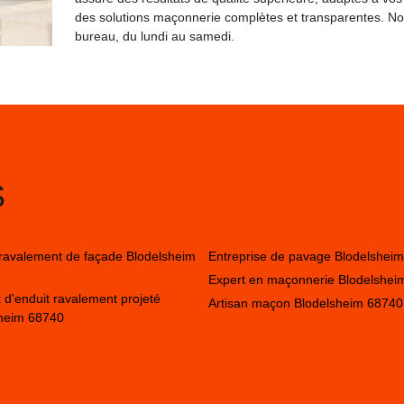
des solutions maçonnerie complètes et transparentes. N
bureau, du lundi au samedi.
S
 ravalement de façade Blodelsheim
Entreprise de pavage Blodelshei
Expert en maçonnerie Blodelshei
 d'enduit ravalement projeté
Artisan maçon Blodelsheim 68740
heim 68740