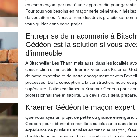
en commençant par une étude approfondie pour garantir la 
Pour tous vos besoins en maçonnerie générale, n'hésitez
de vos attentes. Nous offrons des devis gratuits sur dem
vous guider dans votre projet.
Entreprise de maçonnerie à Bitsch
Gédéon est la solution si vous ave
d'immeuble
À Bitschwiller Les Thann mais aussi dans les localités avoi
construction d'immeuble, tournez-vous vers Kraemer Géd
de notre expertise et de notre engagement envers l'exc
processus. De la conception à la construction, notre équi
supérieure. Faites confiance à Kraemer Gédéon pour donn
professionnalisme et fiabilité. Un devis vous sera préparé
Kraemer Gédéon le maçon expert à
Que vous ayez un projet de petite ou grande envergure, 
Gédéon pour obtenir des résultats satisfaisants dans tou
expérience de plusieurs années en tant que maçon, Kraeme
d'aptitude en maçonnerie. Que ce soit pour la réalisation 