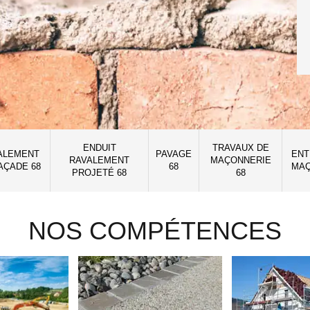
ENDUIT
TRAVAUX DE
ALEMENT
PAVAGE
ENT
RAVALEMENT
MAÇONNERIE
AÇADE 68
68
MAÇ
PROJETÉ 68
68
NOS COMPÉTENCES