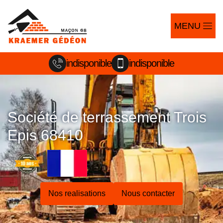
MENU
indisponible
indisponible
Société de terrassement Trois
Epis 68410
Nos realisations
Nous contacter