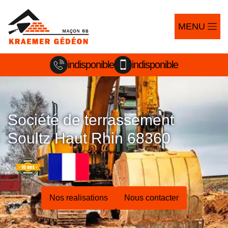
MENU
indisponible
indisponible
Société de terrassement
Soultz Haut Rhin 68360
Nos realisations
Nous contacter