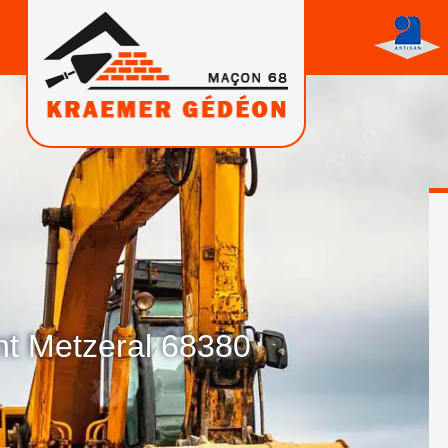
nt Metzeral 68380