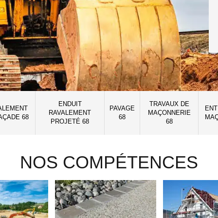
ENDUIT
TRAVAUX DE
ALEMENT
PAVAGE
ENT
RAVALEMENT
MAÇONNERIE
AÇADE 68
68
MAÇ
PROJETÉ 68
68
NOS COMPÉTENCES