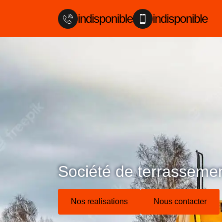
indisponible
indisponible
Société de terrasseme
Nos realisations
Nous contacter