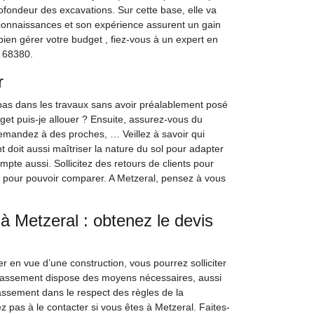
rofondeur des excavations. Sur cette base, elle va
es connaissances et son expérience assurent un gain
ien gérer votre budget , fiez-vous à un expert en
 68380.
er
pas dans les travaux sans avoir préalablement posé
dget puis-je allouer ? Ensuite, assurez-vous du
demandez à des proches, … Veillez à savoir qui
t doit aussi maîtriser la nature du sol pour adapter
mpte aussi. Sollicitez des retours de clients pour
s pour pouvoir comparer. A Metzeral, pensez à vous
à Metzeral : obtenez le devis
er en vue d’une construction, vous pourrez solliciter
rrassement dispose des moyens nécessaires, aussi
assement dans le respect des règles de la
ez pas à le contacter si vous êtes à Metzeral. Faites-