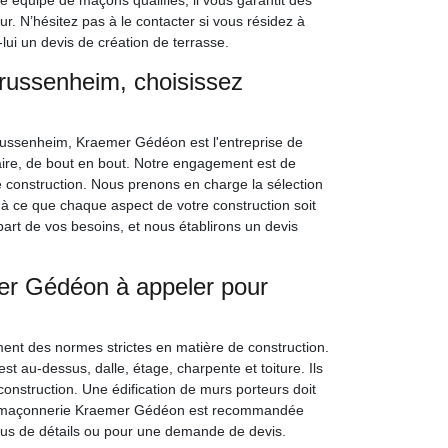
e équipe de maçons qualifiés, il vous garantit des
r. N’hésitez pas à le contacter si vous résidez à
lui un devis de création de terrasse.
 Grussenheim, choisissez
Grussenheim, Kraemer Gédéon est l'entreprise de
aire, de bout en bout. Notre engagement est de
 de construction. Nous prenons en charge la sélection
 à ce que chaque aspect de votre construction soit
 part de vos besoins, et nous établirons un devis
er Gédéon à appeler pour
ment des normes strictes en matière de construction.
st au-dessus, dalle, étage, charpente et toiture. Ils
e construction. Une édification de murs porteurs doit
 de maçonnerie Kraemer Gédéon est recommandée
lus de détails ou pour une demande de devis.