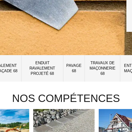
ENDUIT
TRAVAUX DE
ALEMENT
PAVAGE
ENT
RAVALEMENT
MAÇONNERIE
AÇADE 68
68
MAÇ
PROJETÉ 68
68
NOS COMPÉTENCES