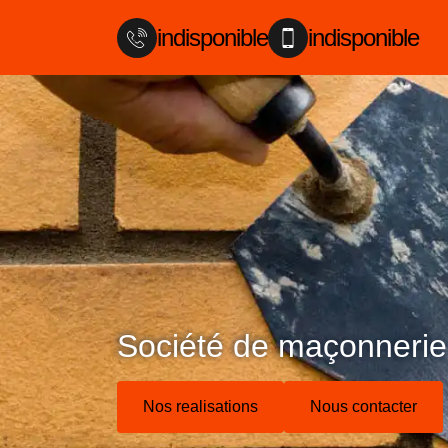
indisponible
indisponible
Société de maçonneri
Nos realisations
Nous contacter