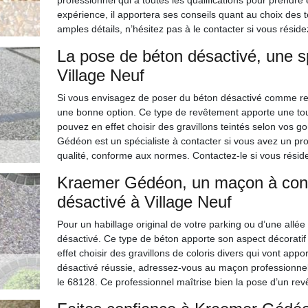
professionnel qui a toutes les qualifications pour prendre
expérience, il apportera ses conseils quant au choix des te
amples détails, n’hésitez pas à le contacter si vous résid
La pose de béton désactivé, une 
Village Neuf
Si vous envisagez de poser du béton désactivé comme rev
une bonne option. Ce type de revêtement apporte une tou
pouvez en effet choisir des gravillons teintés selon vos g
Gédéon est un spécialiste à contacter si vous avez un proj
qualité, conforme aux normes. Contactez-le si vous résid
Kraemer Gédéon, un maçon à cont
désactivé à Village Neuf
Pour un habillage original de votre parking ou d’une allé
désactivé. Ce type de béton apporte son aspect décoratif
effet choisir des gravillons de coloris divers qui vont app
désactivé réussie, adressez-vous au maçon professionnel
le 68128. Ce professionnel maîtrise bien la pose d’un rev