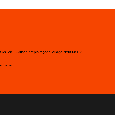
f 68128
Artisan crépis façade Village Neuf 68128
et pavé