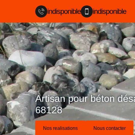
indisponible
indisponible
Artisan pour béton désa
68128
Nos realisations
Nous contacter