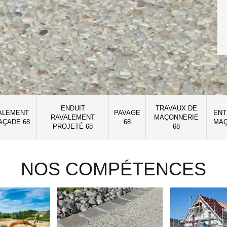
ENDUIT
TRAVAUX DE
ALEMENT
PAVAGE
ENT
RAVALEMENT
MAÇONNERIE
AÇADE 68
68
MAÇ
PROJETÉ 68
68
NOS COMPÉTENCES