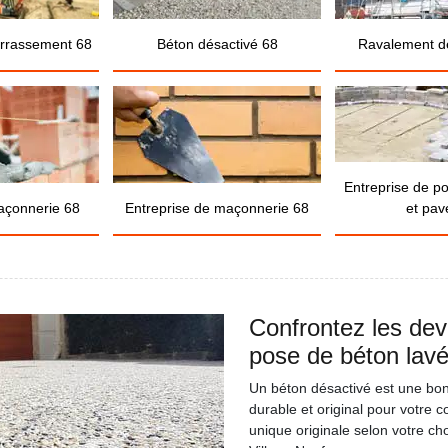
errassement 68
Béton désactivé 68
Ravalement d
Entreprise de p
açonnerie 68
Entreprise de maçonnerie 68
et pav
Confrontez les dev
pose de béton lavé
Un béton désactivé est une bo
durable et original pour votre 
unique originale selon votre cho