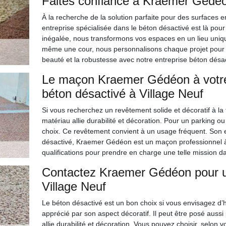
Faites confiance à Kraemer Gédéo
À la recherche de la solution parfaite pour des surfaces e
entreprise spécialisée dans le béton désactivé est là pou
inégalée, nous transformons vos espaces en un lieu uniqu
même une cour, nous personnalisons chaque projet pour v
beauté et la robustesse avec notre entreprise béton désac
Le maçon Kraemer Gédéon à votre
béton désactivé à Village Neuf
Si vous recherchez un revêtement solide et décoratif à la 
matériau allie durabilité et décoration. Pour un parking o
choix. Ce revêtement convient à un usage fréquent. Son e
désactivé, Kraemer Gédéon est un maçon professionnel à q
qualifications pour prendre en charge une telle mission da
Contactez Kraemer Gédéon pour u
Village Neuf
Le béton désactivé est un bon choix si vous envisagez d’ha
apprécié par son aspect décoratif. Il peut être posé auss
allie durabilité et décoration. Vous pouvez choisir, selon 