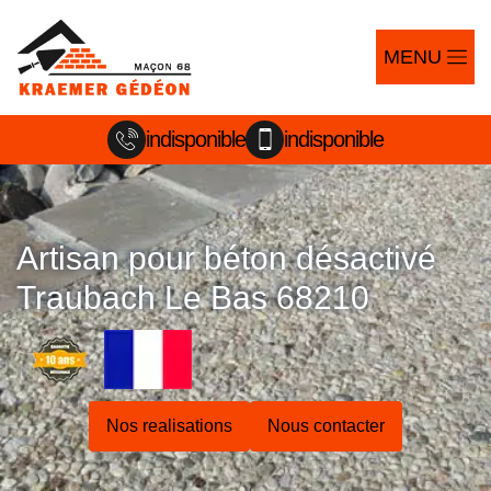
MENU
indisponible
indisponible
Artisan pour béton désactivé
Traubach Le Bas 68210
Nos realisations
Nous contacter