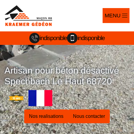
MENU
indisponible
indisponible
Artisan pour béton désactivé
Spechbach Le Haut 68720
Nos realisations
Nous contacter