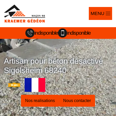
MENU
indisponible
indisponible
Artisan pour béton désactivé
Sigolsheim 68240
Nos realisations
Nous contacter