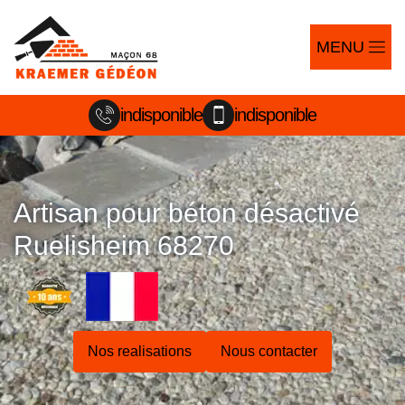
MENU
indisponible
indisponible
Artisan pour béton désactivé
Ruelisheim 68270
Nos realisations
Nous contacter