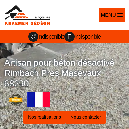
MENU
indisponible
indisponible
Artisan pour béton désactivé
Rimbach Pres Masevaux
68290
Nos realisations
Nous contacter