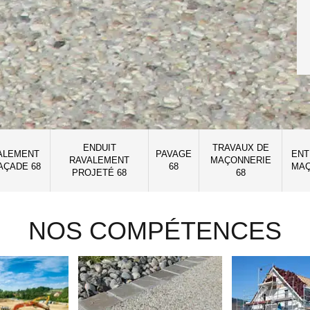
ENDUIT
TRAVAUX DE
ALEMENT
PAVAGE
ENT
RAVALEMENT
MAÇONNERIE
AÇADE 68
68
MAÇ
PROJETÉ 68
68
NOS COMPÉTENCES