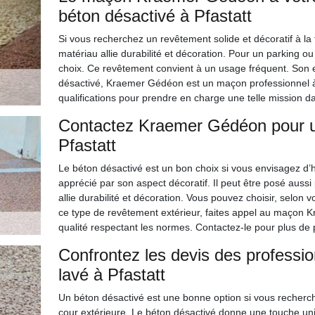
béton désactivé à Pfastatt
Si vous recherchez un revêtement solide et décoratif à la 
matériau allie durabilité et décoration. Pour un parking o
choix. Ce revêtement convient à un usage fréquent. Son e
désactivé, Kraemer Gédéon est un maçon professionnel à q
qualifications pour prendre en charge une telle mission da
Contactez Kraemer Gédéon pour u
Pfastatt
Le béton désactivé est un bon choix si vous envisagez d’ha
apprécié par son aspect décoratif. Il peut être posé auss
allie durabilité et décoration. Vous pouvez choisir, selon 
ce type de revêtement extérieur, faites appel au maçon 
qualité respectant les normes. Contactez-le pour plus de p
Confrontez les devis des professi
lavé à Pfastatt
Un béton désactivé est une bonne option si vous recherch
cour extérieure. Le béton désactivé donne une touche uniq