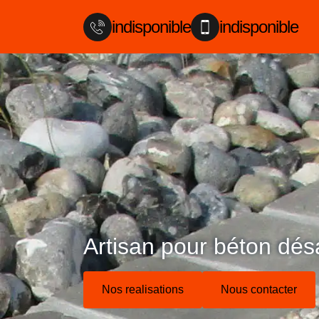
indisponible
indisponible
Artisan pour béton dés
Nos realisations
Nous contacter