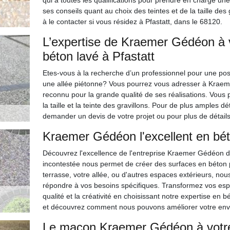
qui a toutes les qualifications pour prendre en charge une 
ses conseils quant au choix des teintes et de la taille des
à le contacter si vous résidez à Pfastatt, dans le 68120.
L’expertise de Kraemer Gédéon à 
béton lavé à Pfastatt
Etes-vous à la recherche d’un professionnel pour une pos
une allée piétonne? Vous pourrez vous adresser à Kraeme
reconnu pour la grande qualité de ses réalisations. Vous 
la taille et la teinte des gravillons. Pour de plus amples 
demander un devis de votre projet ou pour plus de détails
Kraemer Gédéon l'excellent en bét
Découvrez l'excellence de l'entreprise Kraemer Gédéon d
incontestée nous permet de créer des surfaces en béton 
terrasse, votre allée, ou d'autres espaces extérieurs, no
répondre à vos besoins spécifiques. Transformez vos espa
qualité et la créativité en choisissant notre expertise en 
et découvrez comment nous pouvons améliorer votre env
Le maçon Kraemer Gédéon à votre