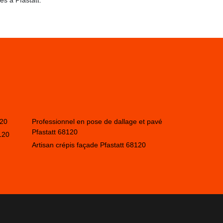
es à Pfastatt.
120
Professionnel en pose de dallage et pavé
Pfastatt 68120
120
Artisan crépis façade Pfastatt 68120