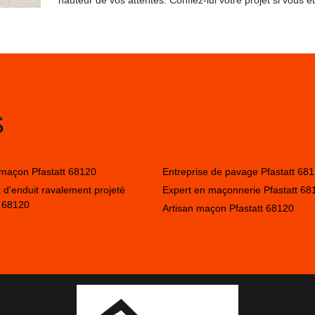
hauteur de vos attentes. Confiez-lui votre projet si vous êt
S
 maçon Pfastatt 68120
Entreprise de pavage Pfastatt 68
 d'enduit ravalement projeté
Expert en maçonnerie Pfastatt 68
t 68120
Artisan maçon Pfastatt 68120