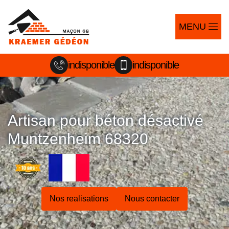
MENU
indisponible
indisponible
Artisan pour béton désactivé
Muntzenheim 68320
Nos realisations
Nous contacter