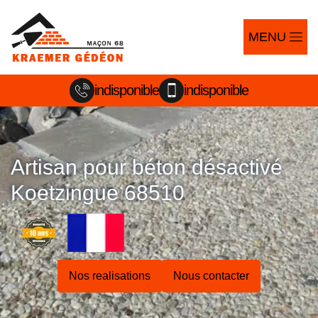
MENU
indisponible
indisponible
Artisan pour béton désactivé
Koetzingue 68510
Nos realisations
Nous contacter