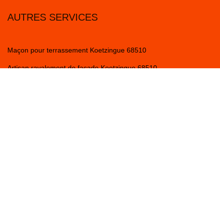
AUTRES SERVICES
Maçon pour terrassement Koetzingue 68510
Artisan ravalement de façade Koetzingue 68510
Artisan maçon Koetzingue 68510
Travaux d'enduit ravalement projeté Koetzingue 68510
Entreprise de pavage Koetzingue 68510
Expert en maçonnerie Koetzingue 68510
Artisan maçon Koetzingue 68510
Professionnel en pose de dallage et pavé Koetzingue 68510
Artisan crépis façade Koetzingue 68510