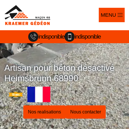
MENU
indisponible
indisponible
Artisan pour béton désactivé
Heimsbrunn 68990
Nos realisations
Nous contacter