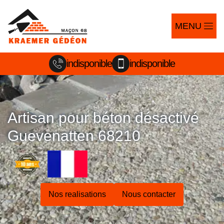
MENU
indisponible
indisponible
Artisan pour béton désactivé
Guevenatten 68210
Nos realisations
Nous contacter