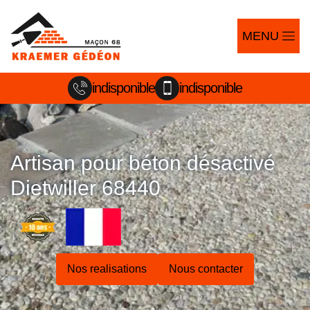
MENU
indisponible
indisponible
Artisan pour béton désactivé
Dietwiller 68440
Nos realisations
Nous contacter