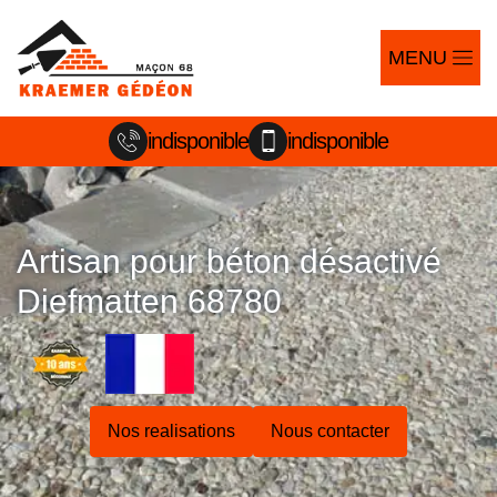
MENU
indisponible
indisponible
Artisan pour béton désactivé
Diefmatten 68780
Nos realisations
Nous contacter