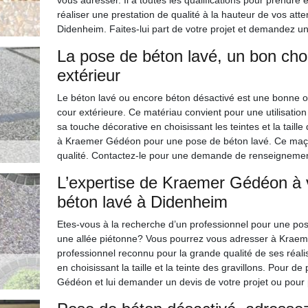
vous adresser. Il a toutes les qualifications pour prendre 
réaliser une prestation de qualité à la hauteur de vos atte
Didenheim. Faites-lui part de votre projet et demandez un 
La pose de béton lavé, un bon cho
extérieur
Le béton lavé ou encore béton désactivé est une bonne opt
cour extérieure. Ce matériau convient pour une utilisation
sa touche décorative en choisissant les teintes et la taill
à Kraemer Gédéon pour une pose de béton lavé. Ce maço
qualité. Contactez-le pour une demande de renseigneme
L’expertise de Kraemer Gédéon à 
béton lavé à Didenheim
Etes-vous à la recherche d’un professionnel pour une pos
une allée piétonne? Vous pourrez vous adresser à Krae
professionnel reconnu pour la grande qualité de ses réali
en choisissant la taille et la teinte des gravillons. Pour 
Gédéon et lui demander un devis de votre projet ou pour p