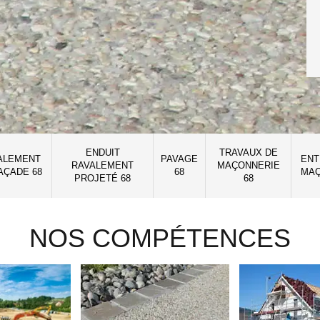
ENDUIT
TRAVAUX DE
ALEMENT
PAVAGE
ENT
RAVALEMENT
MAÇONNERIE
AÇADE 68
68
MAÇ
PROJETÉ 68
68
NOS COMPÉTENCES