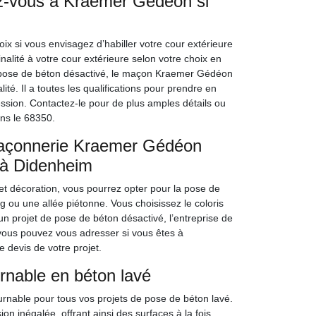
z-vous à Kraemer Gédéon si
ix si vous envisagez d’habiller votre cour extérieure
nalité à votre cour extérieure selon votre choix en
e pose de béton désactivé, le maçon Kraemer Gédéon
ité. Il a toutes les qualifications pour prendre en
ession. Contactez-le pour de plus amples détails ou
ns le 68350.
maçonnerie Kraemer Gédéon
 à Didenheim
 et décoration, vous pourrez opter pour la pose de
 ou une allée piétonne. Vous choisissez le coloris
un projet de pose de béton désactivé, l’entreprise de
ous pouvez vous adresser si vous êtes à
 devis de votre projet.
rnable en béton lavé
rnable pour tous vos projets de pose de béton lavé.
ion inégalée, offrant ainsi des surfaces à la fois