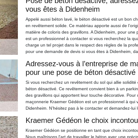
Pose de béton désactivé, adresse
vous êtes à Didenheim
Appelé aussi béton lavé, le béton désactivé est un bon cho
en revêtement solide. Ce matériau apporte aussi de l’origi
matière de coloris des gravillons. A Didenheim, pour un
est un professionnel à contacter si vous recherchez la qual
charge un tel projet dans le respect des règles de la prof
pour une demande de devis si vous êtes à Didenheim, da
Adressez-vous à l’entreprise de 
pour une pose de béton désactivé
Si vous recherchez un revêtement du sol qui allie solidité
béton désactivé. Ce revêtement convient bien à un parking
des gravillons qui apportent leur touche décorative. Pour 
maçonnerie Kraemer Gédéon est un professionnel à qui v
Didenheim. N’hésitez pas à le contacter et demandez-lui le
Kraemer Gédéon le choix incontou
Kraemer Gédéon se positionne en tant que choix incontou
Nous maîtrisons l'art de travailler le béton avec une précis