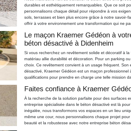
durables et esthétiquement remarquables. Que ce soit po
personnalisons chaque détail pour répondre à vos exigenc
sols, terrasses et bien plus encore grâce à notre savoir-fa
offrir à votre environnement une transformation qui ne p
Le maçon Kraemer Gédéon à votre
béton désactivé à Didenheim
Si vous recherchez un revêtement solide et décoratif à la 
matériau allie durabilité et décoration. Pour un parking o
choix. Ce revêtement convient à un usage fréquent. Son e
désactivé, Kraemer Gédéon est un maçon professionnel à q
qualifications pour prendre en charge une telle mission da
Faites confiance à Kraemer Gédéo
À la recherche de la solution parfaite pour des surfaces e
entreprise spécialisée dans le béton désactivé est là pou
inégalée, nous transformons vos espaces en un lieu uniqu
même une cour, nous personnalisons chaque projet pour v
beauté et la robustesse avec notre entreprise béton désac