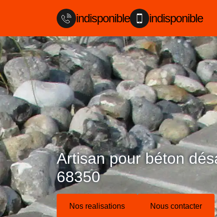
indisponible
indisponible
Artisan pour béton dé
68350
Nos realisations
Nous contacter