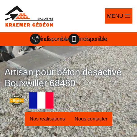
MENU
indisponible
indisponible
Artisan pour béton désactivé
Bouxwiller 68480
Nos realisations
Nous contacter